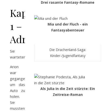
Drei rasante Fantasy-Romane
Kapitel
1 –
Mia und der Fluch - ein
Fantasyabenteuer
Adreana
Die Drachenland-Saga:
Sie
Kinder-/Jugendfantasy
warteten.
Arion
war
gegangen,
um das
Als Julia in die Zeit stürzte: Ein
Auto zu
Zeitreise-Roman
holen.
Sie
mussten