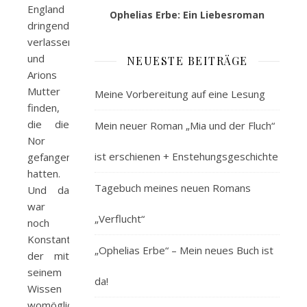
England
Ophelias Erbe: Ein Liebesroman
dringend
verlassen
und
NEUESTE BEITRÄGE
Arions
Mutter
Meine Vorbereitung auf eine Lesung
finden,
die die
Mein neuer Roman „Mia und der Fluch“
Nor
ist erschienen + Enstehungsgeschichte
gefangengenommen
hatten.
Tagebuch meines neuen Romans
Und da
war
„Verflucht“
noch
Konstantin,
„Ophelias Erbe“ – Mein neues Buch ist
der mit
seinem
da!
Wissen
womöglich