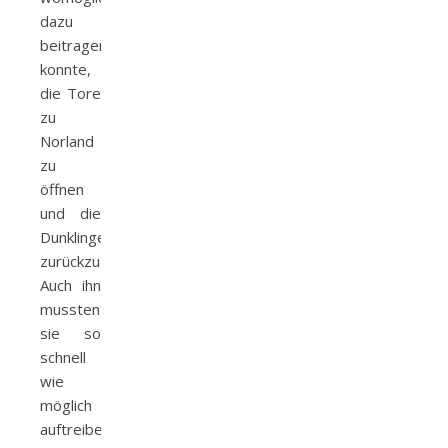
dazu
beitragen
konnte,
die Tore
zu
Norland
zu
öffnen
und die
Dunklinge
zurückzudrängen.
Auch ihn
mussten
sie so
schnell
wie
möglich
auftreiben.