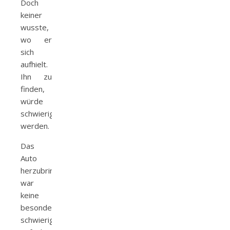
Doch
keiner
wusste,
wo er
sich
aufhielt.
Ihn zu
finden,
würde
schwierig
werden.
Das
Auto
herzubringen,
war
keine
besonders
schwierige