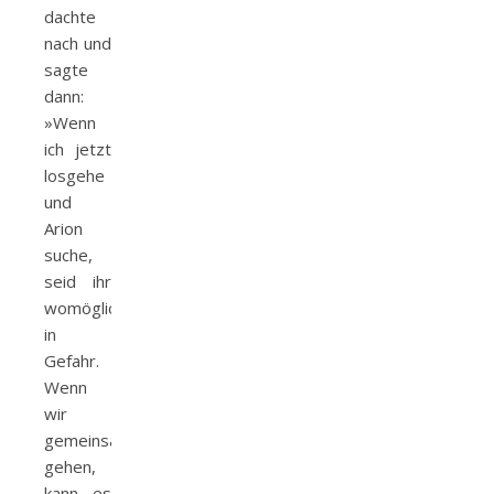
dachte
nach und
sagte
dann:
»Wenn
ich jetzt
losgehe
und
Arion
suche,
seid ihr
womöglich
in
Gefahr.
Wenn
wir
gemeinsam
gehen,
kann es