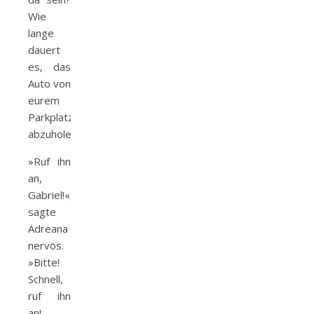
Wie
lange
dauert
es, das
Auto von
eurem
Parkplatz
abzuholen?«
»Ruf ihn
an,
Gabriel!«,
sagte
Adreana
nervös.
»Bitte!
Schnell,
ruf ihn
an!