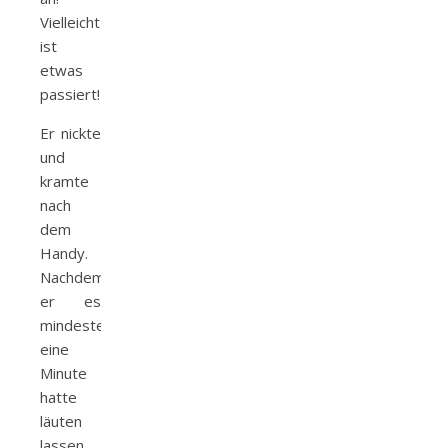
Vielleicht
ist
etwas
passiert!«
Er nickte
und
kramte
nach
dem
Handy.
Nachdem
er es
mindestens
eine
Minute
hatte
läuten
lassen,