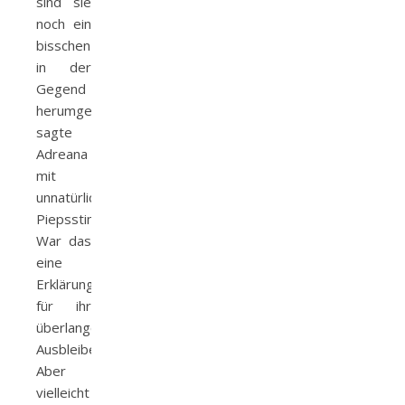
sind sie
noch ein
bisschen
in der
Gegend
herumgekurvt«,
sagte
Adreana
mit
unnatürlicher
Piepsstimme.
War das
eine
Erklärung
für ihr
überlanges
Ausbleiben?
Aber
vielleicht