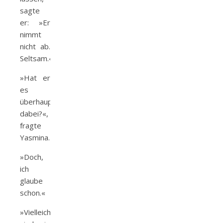
sagte
er: »Er
nimmt
nicht ab.
Seltsam.«
»Hat er
es
überhaupt
dabei?«,
fragte
Yasmina.
»Doch,
ich
glaube
schon.«
»Vielleicht